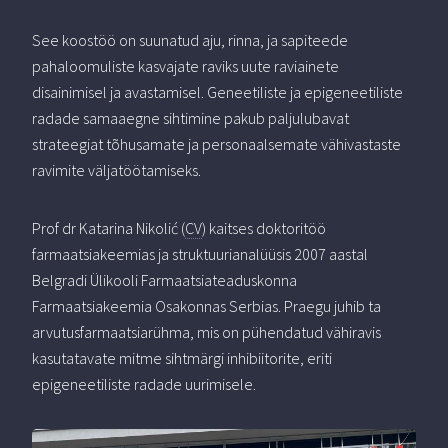
See koostöö on suunatud aju, rinna, ja sapiteede
pahaloomuliste kasvajate raviks uute raviainete
disainimisel ja avastamisel. Geneetiliste ja epigeneetiliste
radade samaaegne sihtimine pakub paljulubavat
strateegiat tõhusamate ja personaalsemate vähivastaste
ravimite väljatöötamiseks.
Prof dr Katarina Nikolić (
CV
) kaitses doktoritöö
farmaatsiakeemias ja struktuurianalüüsis 2007 aastal
Belgradi Ülikooli Farmaatsiateaduskonna
Farmaatsiakeemia Osakonnas Serbias. Praegu juhib ta
arvutusfarmaatsiarühma, mis on pühendatud vähiravis
kasutatavate mitme sihtmärgi inhibiitorite, eriti
epigeneetiliste radade uurimisele.