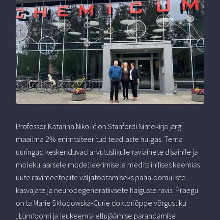
Professor Katarina Nikolić on Stanfordi Nimekirja järgi
maailma 2% enimtsiteeritud teadlaste hulgas. Tema
uuringud keskenduvad arvutuslikule raviainete disainile ja
molekulaarsele modelleerimisele meditsiinilises keemias
uute ravimeetodite väljatöötamiseks pahaloomuliste
kasvajate ja neurodegeneratiivsete haiguste ravis. Praegu
on ta Marie Skłodowska-Curie doktoriõppe võrgustiku
„Lümfoomi ja leukeemia ellujäämise parandamise