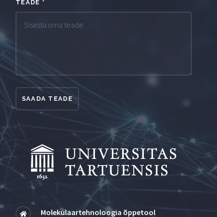
TEADE
*
SAADA TEADE
Molekulaartehnoloogia õppetool