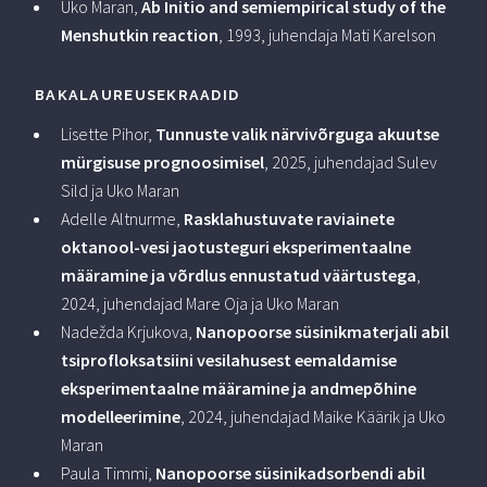
Uko Maran,
Ab Initio and semiempirical study of the
Menshutkin reaction
, 1993, juhendaja Mati Karelson
BAKALAUREUSEKRAADID
Lisette Pihor,
Tunnuste valik närvivõrguga akuutse
mürgisuse prognoosimisel
, 2025, juhendajad Sulev
Sild ja Uko Maran
Adelle Altnurme,
Rasklahustuvate raviainete
oktanool-vesi jaotusteguri eksperimentaalne
määramine ja võrdlus ennustatud väärtustega
,
2024, juhendajad Mare Oja ja Uko Maran
Nadežda Krjukova,
Nanopoorse süsinikmaterjali abil
tsiprofloksatsiini vesilahusest eemaldamise
eksperimentaalne määramine ja andmepõhine
modelleerimine
, 2024, juhendajad Maike Käärik ja Uko
Maran
Paula Timmi,
Nanopoorse süsinikadsorbendi abil