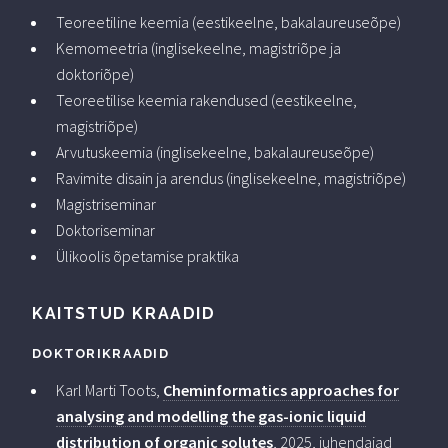
Teoreetiline keemia (eestikeelne, bakalaureuseõpe)
Kemomeetria (inglisekeelne, magistriõpe ja
doktoriõpe)
Teoreetilise keemia rakendused (eestikeelne,
magistriõpe)
Arvutuskeemia (inglisekeelne, bakalaureuseõpe)
Ravimite disain ja arendus (inglisekeelne, magistriõpe)
Magistriseminar
Doktoriseminar
Ülikoolis õpetamise praktika
KAITSTUD KRAADID
DOKTORIKRAADID
Karl Marti Toots,
Cheminformatics approaches for
analysing and modelling the gas-ionic liquid
distribution of organic solutes
, 2025, juhendajad