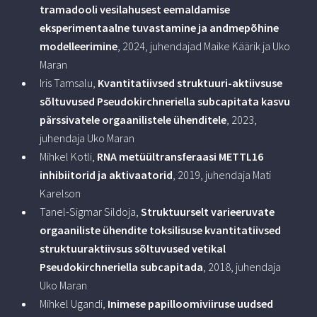
tramadooli vesilahusest eemaldamise
eksperimentaalne tuvastamine ja andmepõhine
modelleerimine
, 2024, juhendajad Maike Käärik ja Uko
Maran
Iris Tamsalu,
Kvantitatiivsed struktuuri-aktiivsuse
sõltuvused Pseudokirchneriella subcapitata kasvu
pärssivatele orgaanilistele ühenditele
, 2023,
juhendaja Uko Maran
Mihkel Kotli,
RNA metüültransferaasi METTL16
inhibiitorid ja aktivaatorid
, 2019, juhendaja Mati
Karelson
Tanel-Sigmar Sildoja,
Struktuurselt varieeruvate
orgaaniliste ühendite toksilisuse kvantitatiivsed
struktuuraktiivsus sõltuvused vetikal
Pseudokirchneriella subcapitada
, 2018, juhendaja
Uko Maran
Mihkel Ugandi,
Inimese papilloomiviiruse uudsed