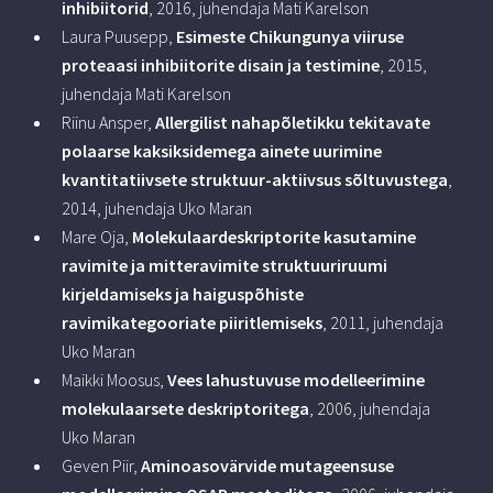
inhibiitorid
, 2016, juhendaja Mati Karelson
Laura Puusepp,
Esimeste Chikungunya viiruse
proteaasi inhibiitorite disain ja testimine
, 2015,
juhendaja Mati Karelson
Riinu Ansper,
Allergilist nahapõletikku tekitavate
polaarse kaksiksidemega ainete uurimine
kvantitatiivsete struktuur-aktiivsus sõltuvustega
,
2014, juhendaja Uko Maran
Mare Oja,
Molekulaardeskriptorite kasutamine
ravimite ja mitteravimite struktuuriruumi
kirjeldamiseks ja haiguspõhiste
ravimikategooriate piiritlemiseks
, 2011, juhendaja
Uko Maran
Maikki Moosus,
Vees lahustuvuse modelleerimine
molekulaarsete deskriptoritega
, 2006, juhendaja
Uko Maran
Geven Piir,
Aminoasovärvide mutageensuse