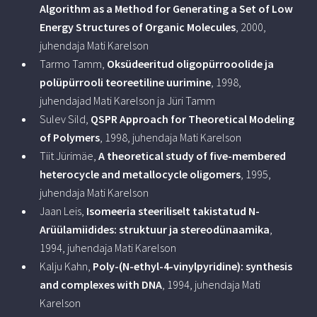
Algorithm as a Method for Generating a Set of Low
Energy Structures of Organic Molecules
, 2000,
juhendaja Mati Karelson
Tarmo Tamm,
Oksüdeeritud oligopürrooolide ja
polüpürrooli teoreetiline uurimine
, 1998,
juhendajad Mati Karelson ja Jüri Tamm
Sulev Sild,
QSPR Approach for Theoretical Modeling
of Polymers
, 1998, juhendaja Mati Karelson
Tiit Jürimäe,
A theoretical study of five-membered
heterocycle and metallocycle oligomers
, 1995,
juhendaja Mati Karelson
Jaan Leis,
Isomeeria steeriliselt takistatud N-
Arüülamiidides: struktuur ja stereodünaamika
,
1994, juhendaja Mati Karelson
Kalju Kahn,
Poly-(N-ethyl-4-vinylpyridine): synthesis
and complexes with DNA
, 1994, juhendaja Mati
Karelson