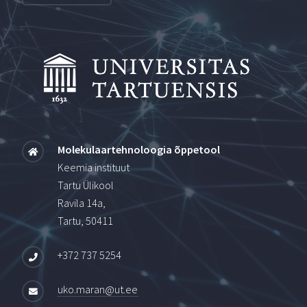
Molekulaartehnoloogia õppetool
Keemia instituut
Tartu Ülikool
Ravila 14a,
Tartu, 50411
+372 737 5254
uko.maran@ut.ee