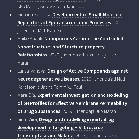
Uko Maran, Sulev Sild ja Jaan Leis
Simona Selberg,
Development of Small-Molecule
Regulators of Epitranscriptomic Processes
, 2021,
juhendaja Mati Karelson
Maike Käärik,
Nanoporous Carbon: the Controlled
Nanostructure, and Structure-property
Relationships
, 2020, juhendajad Jaan Leis ja Uko
Maran
Larisa Ivanova,
Design of Active Compounds against
Neurodegenerative Diseases
, 2020, juhendajad Mati
Karelson ja Jaana Tammiku-Taul
Mare Oja,
Experimental Investigation and Modelling
of pH Profiles for Effective Membrane Permeability
of Drug Substances
, 2019, juhendaja Uko Maran
Birgit Viira,
Design and modelling in early drug
development in targeting HIV-1 reverse
transcriptase and Malaria
, 2017, juhendaja Uko