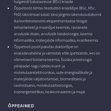
hulganisti bakalaureuse (BSc) kraade.
Õppetoolis tehtav teadustöö kraadiõpe (BSc, MSc,
PhD) läbiviimisel katab täna järgmis rakendusvaldkondi
(ka kombinatsioonis eksperimentaalse tööga):
tehisintellekt ja masinõpe keemias, raviainete
arvutuslik disain, arvutuslik toksikoloogia, keemia
informaatika, materjalide informaatika, kvantkeemia.
Õppetooli poolt pakutav doktoriõpe on
erialadevaheline ja valmistab ette spetsialiste, kes on
võimelised töötama keemia, füüsika ja bioloogia
piirialadel nagu näiteks kvant- ja
molekulaarelektroonikas, uute energiaallikate ja
materjalide väljatöötamisel, biomeditsiinis ja
ravimidisainis, molekulaarbioloogias,
insenergeneetikas, keskkonnaseires ja mujal.
ÕPPEAINED