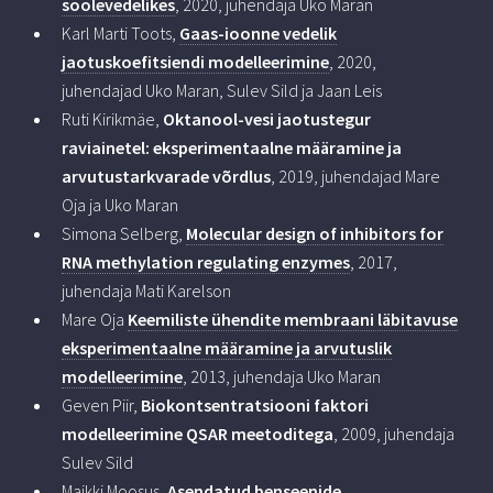
soolevedelikes
, 2020, juhendaja Uko Maran
Karl Marti Toots,
Gaas-ioonne vedelik
jaotuskoefitsiendi modelleerimine
, 2020,
juhendajad Uko Maran, Sulev Sild ja Jaan Leis
Ruti Kirikmäe,
Oktanool-vesi jaotustegur
raviainetel: eksperimentaalne määramine ja
arvutustarkvarade võrdlus
, 2019, juhendajad Mare
Oja ja Uko Maran
Simona Selberg,
Molecular design of inhibitors for
RNA methylation regulating enzymes
, 2017,
juhendaja Mati Karelson
Mare Oja
Keemiliste ühendite membraani läbitavuse
eksperimentaalne määramine ja arvutuslik
modelleerimine
, 2013, juhendaja Uko Maran
Geven Piir,
Biokontsentratsiooni faktori
modelleerimine QSAR meetoditega
, 2009, juhendaja
Sulev Sild
Maikki Moosus,
Asendatud benseenide