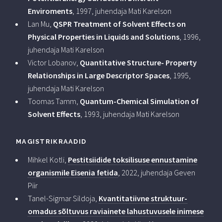
Enviroments
, 1997, juhendaja Mati Karelson
Lan Mu,
QSPR Treatment of Solvent Effects on
Physical Properties in Liquids and Solutions
, 1996,
juhendaja Mati Karelson
Victor Lobanov,
Quantitative Structure- Property
Relationships in Large Descriptor Spaces
, 1995,
juhendaja Mati Karelson
Toomas Tamm,
Quantum-Chemical Simulation of
Solvent Effects
, 1993, juhendaja Mati Karelson
MAGISTRIKRAADID
Mihkel Kotli,
Pestitsiidide toksilisuse ennustamine
organismile Eisenia fetida
, 2022, juhendaja Geven
Piir
Tanel-Sigmar Sildoja,
Kvantitatiivne struktuur-
omadus sõltuvus raviainete lahustuvusele inimese