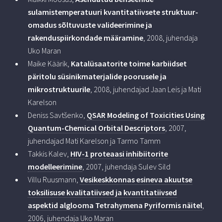
sulamistemperatuuri kvantitatiivsete struktuur-
omadus sõltuvuste valideerimine ja
rakenduspiirkondade määramine
, 2008, juhendaja
Uko Maran
Maike Käärik,
Katalüsaatorite toime karbiidset
päritolu süsinikmaterjalide poorusele ja
mikrostruktuurile
, 2008, juhendajad Jaan Leis ja Mati
Karelson
Deniss Savtšenko,
QSAR Modeling of Toxicities Using
Quantum-Chemical Orbital Descriptors
, 2007,
juhendajad Mati Karelson ja Tarmo Tamm
Takkis Kalev,
HIV-1 proteaasi inhibiitorite
modelleerimine
, 2007, juhendaja Sulev Sild
Villu Ruusmann,
Vesikeskkonnas esineva akuutse
toksilisuse kvalitatiivsed ja kvantitatiivsed
aspektid alglooma Tetrahymena Pyriformis näitel
,
2006, juhendaja Uko Maran