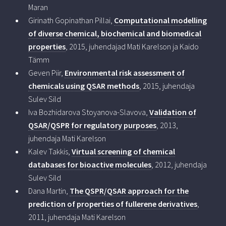
Maran
Girinath Gopinathan Pillai,
Computational modelling
of diverse chemical, biochemical and biomedical
properties
, 2015, juhendajad Mati Karelson ja Kaido
Tämm
Geven Piir,
Environmental risk assessment of
chemicals using QSAR methods
, 2015, juhendaja
Sulev Sild
Iva Bozhidarova Stoyanova-Slavova,
Validation of
QSAR/QSPR for regulatory purposes
, 2013,
juhendaja Mati Karelson
Kalev Takkis,
Virtual screening of chemical
databases for bioactive molecules
, 2012, juhendaja
Sulev Sild
Dana Martin,
The QSPR/QSAR approach for the
prediction of properties of fullerene derivatives
,
2011, juhendaja Mati Karelson