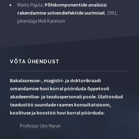
Marko Pajula,
Põhikomponentide analüüsi
rakendamine solvendiefektide uurimisel
, 1991,
juhendaja Mati Karelson
VÕTA ÜHENDUST
Bakalaureuse-, magistri- ja doktorikraadi
omandamise huvi korral pöörduda õppetooli
akadeemilise- ja teaduspersonali poole. Ülaltoodud
teadustöö suundade raames konsultatsiooni,
koolituse ja koostöö huvi korral pöörduda:
Professor Uko Maran