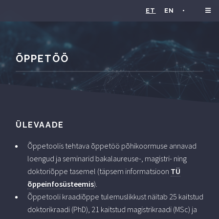
ET
EN
•
ÕPPETÖÖ
ÜLEVAADE
Õppetoolis tehtava õppetöö põhikoormuse annavad
loengud ja seminarid bakalaureuse-, magistri- ning
doktoriõppe tasemel (täpsem informatsioon
TÜ
õppeinfosüsteemis
).
Õppetooli kraadiõppe tulemuslikkust näitab 25 kaitstud
doktorikraadi (PhD), 21 kaitstud magistrikraadi (MSc) ja