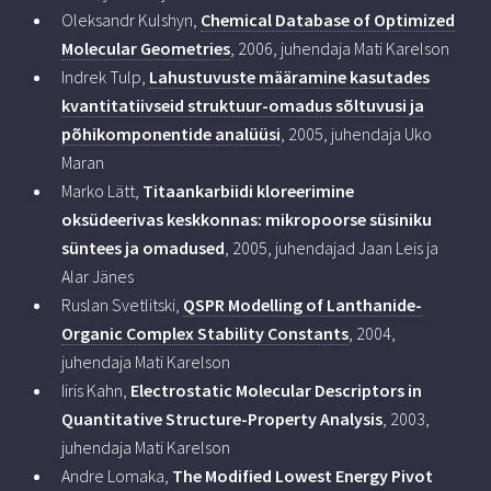
Oleksandr Kulshyn,
Chemical Database of Optimized
Molecular Geometries
, 2006, juhendaja Mati Karelson
Indrek Tulp,
Lahustuvuste määramine kasutades
kvantitatiivseid struktuur-omadus sõltuvusi ja
põhikomponentide analüüsi
, 2005, juhendaja Uko
Maran
Marko Lätt,
Titaankarbiidi kloreerimine
oksüdeerivas keskkonnas: mikropoorse süsiniku
süntees ja omadused
, 2005, juhendajad Jaan Leis ja
Alar Jänes
Ruslan Svetlitski,
QSPR Modelling of Lanthanide-
Organic Complex Stability Constants
, 2004,
juhendaja Mati Karelson
Iiris Kahn,
Electrostatic Molecular Descriptors in
Quantitative Structure-Property Analysis
, 2003,
juhendaja Mati Karelson
Andre Lomaka,
The Modified Lowest Energy Pivot