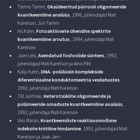
Tarmo Tamm,
Oksüdeeritud pürrooli oligomeeride
kvantkeemiline analüüs
, 1996, juhendajad Mati
Karelson, Jüri Tamm
Iris Kahn,
Fotoaktiivsete ühendite spektrite
kvantkeemiline arvutus
, 1994, juhendaja Mati
Karelson
Jaan Leis,
Asendatud fosfoolide süntees
, 1992,
juhendajad Mati Karelson ja Aino Pihl
Kalju Kahn,
DNA- polülüsiin komplekside
diferentsiaalne konduktomeetria vesilahustes
,
1992, juhendaja Mati Karelson
Tiit Jürimäe,
Heterotsüklite oligomeeride ja
polümeeride omaduste kvantkeemiline analüüs
,
1992, juhendaja Mati Karelson
Uko Maran,
Kvantkeemiliste reaktsioonivõime
indeksite kriitiline hindamine
, 1991, juhendajad Mati
Karelson ja Jaak Järv