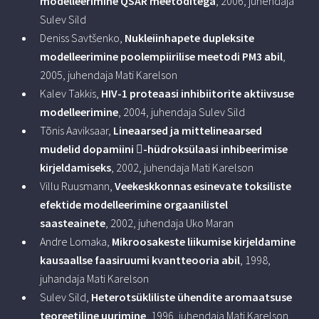
modelleerimine QSAR meetoditega
, 2006, juhendaja
Sulev Sild
Deniss Savtšenko,
Nukleiinhapete dupleksite
modelleerimine poolempiirilise meetodi PM3 abil
,
2005, juhendaja Mati Karelson
Kalev Takkis,
HIV-1 proteaasi inhibiitorite aktiivsuse
modelleerimine
, 2004, juhendaja Sulev Sild
Tõnis Aaviksaar,
Lineaarsed ja mittelineaarsed
mudelid dopamiini -hüdroksülaasi inhibeerimise
kirjeldamiseks
, 2002, juhendaja Mati Karelson
Villu Ruusmann,
Veekeskkonnas esinevate toksiliste
efektide modelleerimine orgaanilistel
saasteainete
, 2002, juhendaja Uko Maran
Andre Lomaka,
Mikroosakeste liikumise kirjeldamine
kausaallse faasiruumi kvantteooria abil
, 1998,
juhandaja Mati Karelson
Sulev Sild,
Heterotsükliliste ühendite aromaatsuse
teoreetiline uurimine
, 1996, juhendaja Mati Karelson