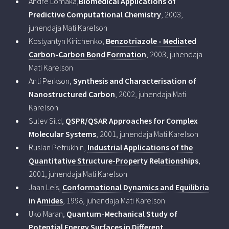
Andre Lomaka,
Biomedical Applications of
Predictive Computational Chemistry
, 2003,
juhendaja Mati Karelson
Kostyantyn Kirichenko,
Benzotriazole - Mediated
Carbon-Carbon Bond Formation
, 2003, juhendaja
Mati Karelson
Anti Perkson,
Synthesis and Characterisation of
Nanostructured Carbon
, 2002, juhendaja Mati
Karelson
Sulev Sild,
QSPR/QSAR Approaches for Complex
Molecular Systems
, 2001, juhendaja Mati Karelson
Ruslan Petrukhin,
Industrial Applications of the
Quantitative Structure-Property Relationships
,
2001, juhendaja Mati Karelson
Jaan Leis,
Conformational Dynamics and Equilibria
in Amides
, 1998, juhendaja Mati Karelson
Uko Maran,
Quantum-Mechanical Study of
Potential Energy Surfaces in Different