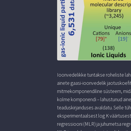
Ioonvedelikke tuntakse roheliste lah
ainete gaasi-ioonvedelik jaotuskoefi
mitmekomponendiline süsteem, mida t
kolme komponendi – lahustunud aine, 
teaduskirjanduses avaldatu. Selle t
eksperimentaalsest log K väärtusest,
regressiooni (MLR) ja juhumetsa regr