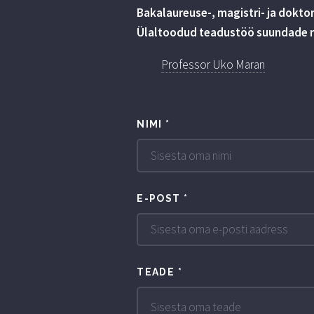
Bakalaureuse-, magistri- ja dokto
Ülaltoodud teadustöö suundade ra
Professor Uko Maran
NIMI
*
E-POST
*
TEADE
*