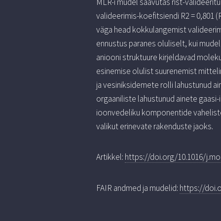
MLR-i mudel saavutas rist-valideeritu
valideerimis-koefitsiendi R2 = 0,801 (
väga head kokkulangemist valideerimi
ennustus paranes oluliselt, kui mude
aniooni struktuure kirjeldavad mole
esinemise olulist suurenemist mitte
ja vesiniksidemete rolli lahustunud a
orgaaniliste lahustunud ainete gaasi-
ioonvedeliku komponentide vahelistes
valikut erinevate rakenduste jaoks.
Artikkel:
https://doi.org/10.1016/j.mo
FAIR andmed ja mudelid:
https://doi