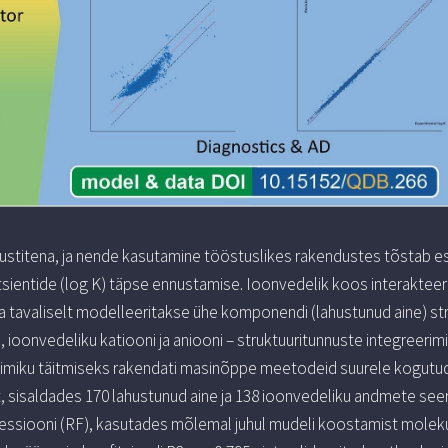
ustitena, ja nende kasutamine tööstuslikes rakendustes tõstab esi
tsientide (log K) täpse ennustamise. Ioonvedelik koos interakteer
avaliselt modelleeritakse ühe komponendi (lahustunud aine) str
ioonvedeliku katiooni ja aniooni – struktuuritunnuste integreerim
ühimiku täitmiseks rakendati masinõppe meetodeid suurele kogut
 sisaldades 170 lahustunud aine ja 138 ioonvedeliku andmete seeria
essiooni (RF), kasutades mõlemal juhul mudeli koostamist moleku