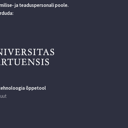
ilise- ja teaduspersonali poole.
örduda:
tehnoloogia õppetool
tuut
l