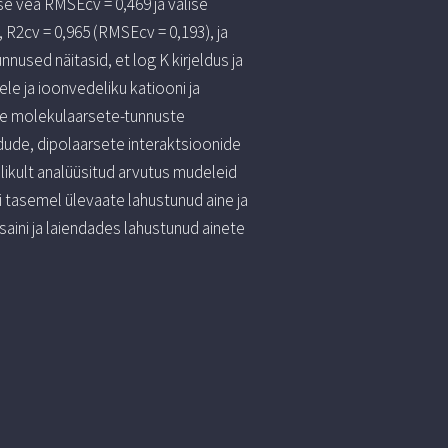
se vea RMSEcv = 0,469 ja välise
, R2cv = 0,965 (RMSEcv = 0,193), ja
used näitasid, et log K kirjeldus ja
e ja ioonvedeliku katiooni ja
de molekulaarsete-tunnuste
dude, dipolaarsete interaktsioonide
alikult analüüsitud arvutus mudeleid
i tasemel ülevaate lahustunud aine ja
aini ja laiendades lahustunud ainete