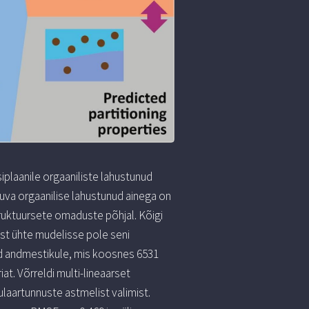
plaanile orgaaniliste lahustunud
uva orgaanilise lahustunud ainega on
uktuursete omaduste põhjal. Kõigi
ist ühte mudelisse pole seni
ud andmestikule, mis koosnes 6531
t. Võrreldi multi-lineaarset
laartunnuste astmelist valimist.