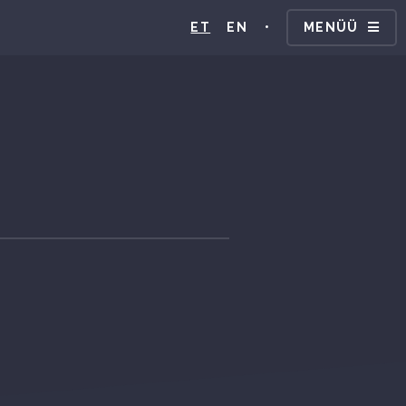
ET
EN
•
MENÜÜ