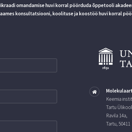
rikraadi omandamise huvi korral pöörduda õppetooli akadeem
ames konsultatsiooni, koolituse ja koostöö huvi korral pö
Molekulaar
Keemia insti
Tartu Ülikoo
Ravila 14a,
Tartu, 50411