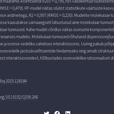
d määramis-koefitsiendi R2cv = 0,795, rist-valideeritud ruutkeskmi
RMSE = 0,470). RF-mudel näitas olulist statistikute väärtuste kasvu
se andmetega, R2 = 0,957 (RMSE = 0,220). Mudelite molekulaar-tunn
lisse kaasatakse samaaegselt lahustunud aine molekulaar-tunnustel
kulaar-tunnused. Kahe mudeli võrdlus näitas ioonsete komponenti
lineaarses mudelis. Molekulaar-tunnused rõhutasid dispersioonjõu
ine ja ioonse vedeliku vahelises interaktsioonis. Uuring pakub põhj
ioonvedelik jaotuskoefitsientide hindamiseks ning annab struktuur
t interaktsioonidest, hõlbustades ioonvedelike ratsionaalset dis
lliq.2025.128184
.org/10.15152/QDB.266