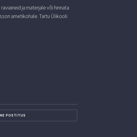
aviaineid ja materjale või hinnata
sori ametikohale. Tartu Ülikooli
NE POSTITUS