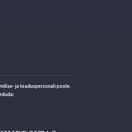
ilise- ja teaduspersonali poole.
örduda: