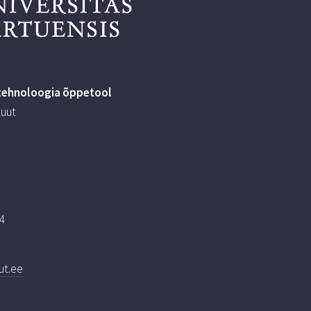
tehnoloogia õppetool
tuut
l
4
ut.ee