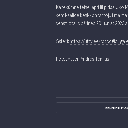
Kahekümne teisel aprillil pidas Uko M
kemikaalide keskkonnamõju ilma mahu
senati otsus pärineb 20.juunist 2025 a
Galerii:
https://uttv.ee/fotod#id_gale
Foto, Autor: Andres Tennus
EELMINE PO