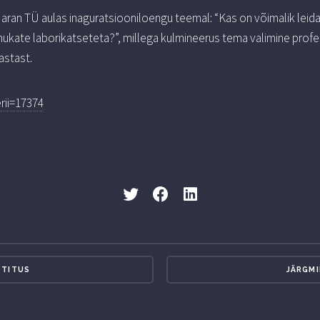
aran TÜ aulas inaguratsiooniloengu teemal: “Kas on võimalik leida r
kate laborikatseteta?”, millega kulmineerus tema valimine profes
astast.
rii=17374
STITUS
JÄRGMI