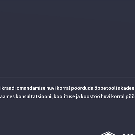
rikraadi omandamise huvi korral pöörduda õppetooli akadeem
ames konsultatsiooni, koolituse ja koostöö huvi korral pö