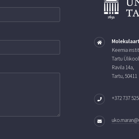
Molekulaar
Keemia insti
Tartu Ülikoo
Ravila 14a,
Tartu, 50411
+372 737 525
uko.maran@