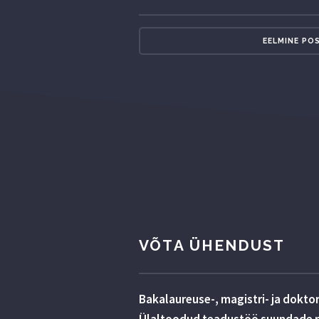
EELMINE PO
VÕTA ÜHENDUST
Bakalaureuse-, magistri- ja dokto
Ülaltoodud teadustöö suundade ra