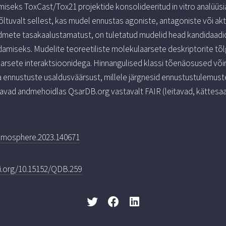
amiseks ToxCast/Tox21 projektide konsolideeritud in vitro analüüsi
õltuvalt sellest, kas mudel ennustas agoniste, antagoniste või ak
dmete tasakaalustamatust, on tuletatud mudelid head kandidaadid
amiseks. Mudelite teoreetiliste molekulaarsete deskriptorite tõl
rsete interaktsioonidega. Hinnangulised klassi tõenäosused või
a ennustuste usaldusväärsust, millele järgnesid ennustustulemus
atavad andmehoidlas QsarDB.org vastavalt FAIR (leitavad, kättesa
hemosphere.2023.140671
oi.org/10.15152/QDB.259