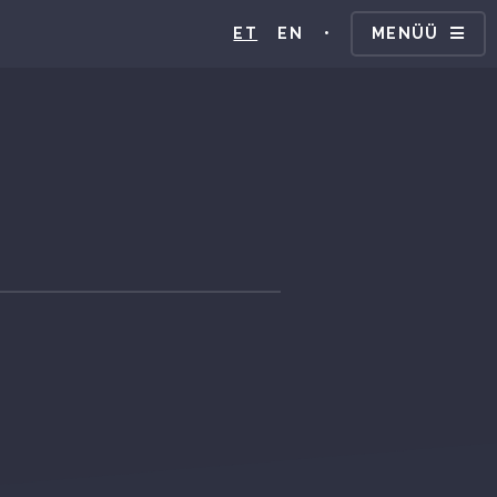
ET
EN
•
MENÜÜ