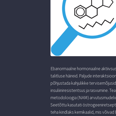
Ebanormaalne hormonaalne aktiivsus
talitluse häireid. Paljude interakts
põhjustada kahjulikke tervisemõjus
insuliiniresistentsus ja rasvumine. Te
metodoloogia (NAM) arvutusmudelid p
Seetõttu kasutati östrogeeniretseptor
teha kindlaks kemikaalid, mis võivad