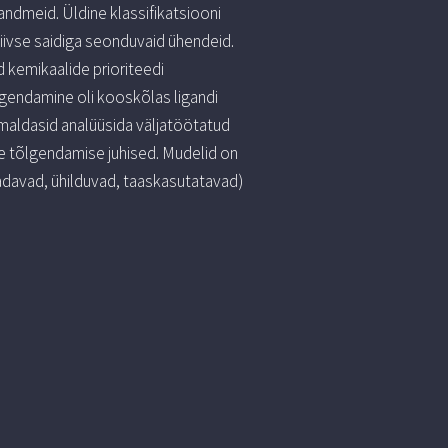
andmeid. Üldine klassifikatsiooni
tiivse saidiga seonduvaid ühendeid.
 kemikaalide prioriteedi
gendamine oli kooskõlas ligandi
maldasid analüüsida väljatöötatud
te tõlgendamise juhised. Mudelid on
adavad, ühilduvad, taaskasutatavad)