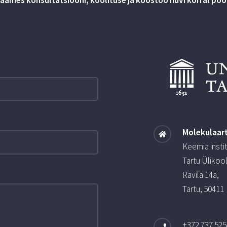
Molekulaar
Keemia insti
Tartu Ülikoo
Ravila 14a,
Tartu, 50411
+372 737 525