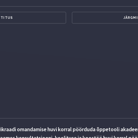
STITUS
JÄRGMI
rikraadi omandamise huvi korral pöörduda õppetooli akadeem
ames konsultatsiooni, koolituse ja koostöö huvi korral pö