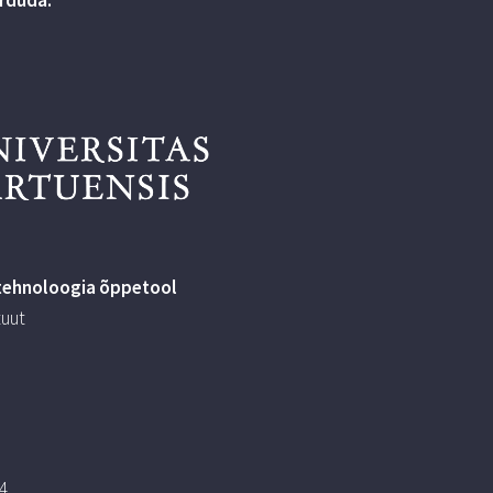
tehnoloogia õppetool
tuut
l
4