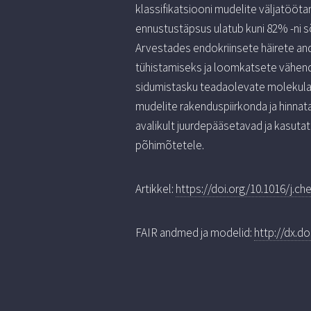
klassifikatsiooni mudelite väljatööt
ennustustäpsus ulatub kuni 82% -ni s
Arvestades endokriinsete häirete an
tühistamiseks ja loomkatsete vähend
sidumistasku teadaolevate molekulaa
mudelite rakenduspiirkonda ja hinnat
avalikult juurdepääsetavad ja kasut
põhimõtetele.
Artikkel:
https://doi.org/10.1016/j.c
FAIR andmed ja modelid:
http://dx.d