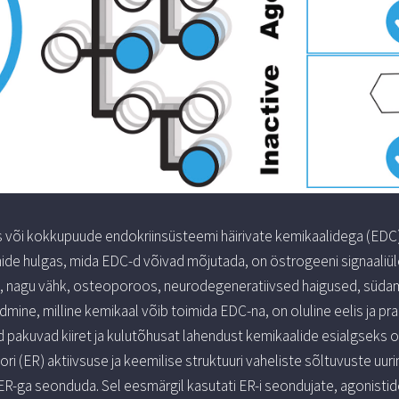
 või kokkupuude endokriinsüsteemi häirivate kemikaalidega (EDC
ioonide hulgas, mida EDC-d võivad mõjutada, on östrogeeni signaali
id, nagu vähk, osteoporoos, neurodegeneratiivsed haigused, sü
admine, milline kemikaal võib toimida EDC-na, on oluline eelis ja p
akuvad kiiret ja kulutõhusat lahendust kemikaalide esialgseks 
i (ER) aktiivsuse ja keemilise struktuuri vaheliste sõltuvuste uu
 ER-ga seonduda. Sel eesmärgil kasutati ER-i seondujate, agonisti